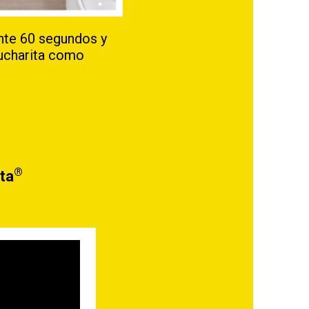
ante 60 segundos y
cucharita como
®
ita