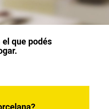
 el que podés
ogar.
orcelana?