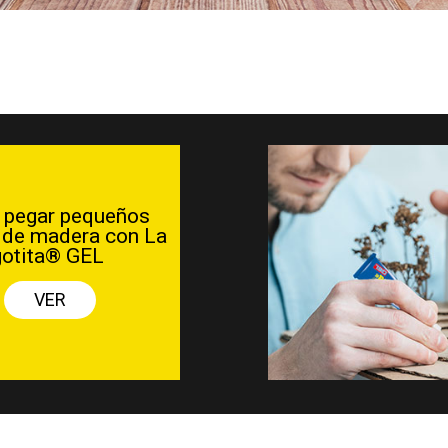
Có
eños
refor
con La
made