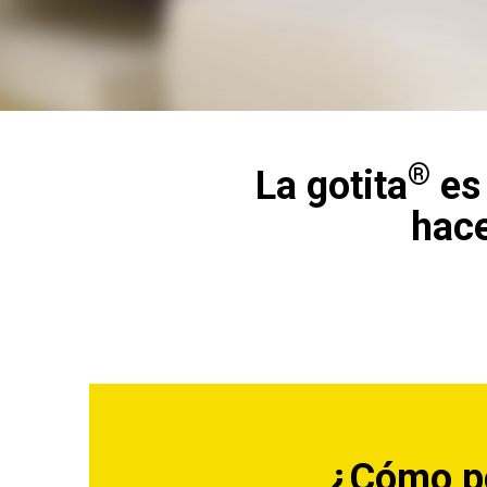
®
La gotita
es 
hace
¿Cómo pe