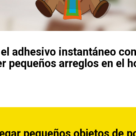
el adhesivo instantáneo con
r pequeños arreglos en el h
gar pequeños objetos de p