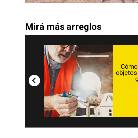
Mirá más arreglos
Cómo pegar pequ
objetos de madera 
gotita® GEL
VER