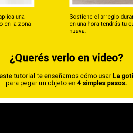
plica una
Sostiene el arreglo dur
o en la zona
en una hora tendrás tu 
nueva.
¿Querés verlo en video?
este tutorial te enseñamos cómo usar
La got
para pegar un objeto en
4 simples pasos.