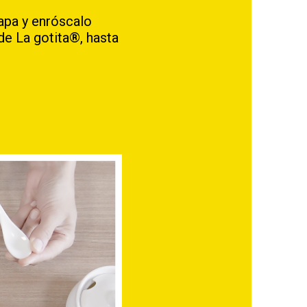
apa y enróscalo
e La gotita®, hasta